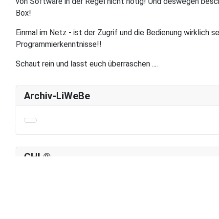
von Software in der Regel nicht nötig! Und deswegen besch
Box!
Einmal im Netz - ist der Zugrif und die Bedienung wirklich s
Programmierkenntnisse!!
Schaut rein und lasst euch überraschen ....
Archiv-LiWeBe
♿
GHL®