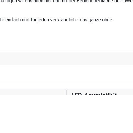
äftigen wir uns auch hier nur mit der Bedienoberfläche der LiW
ehr einfach und für jeden verständlich - das ganze ohne
LED-Aquaristik®
Aufgrund der Menge an Daten