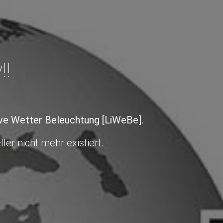
!!
ive Wetter Beleuchtung [LiWeBe].
ler nicht mehr existiert.