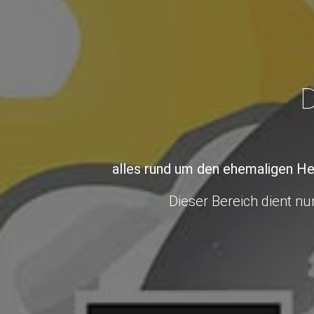
D
alles rund um den ehemaligen He
Dieser Bereich dient nur