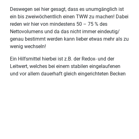
Deswegen sei hier gesagt, dass es unumgänglich ist
ein bis zweiwöchentlich einen TWW zu machen! Dabei
reden wir hier von mindestens 50 – 75 % des
Nettovolumens und da das nicht immer eindeutig/
genau bestimmt werden kann lieber etwas mehr als zu
wenig wechseln!
♿
Ein Hilfsmittel hierbei ist z.B. der Redox- und der
Leitwert, welches bei einem stabilen eingelaufenen
und vor allem dauerhaft gleich eingerichteten Becken
(Art/ Besatz und Fütterung usw.) ein sehr guter und
schneller Indikator ist um z.B. einen nötigen
Teilwasserwechsel zu erkennen!
Die Größe des „Lake Nyassa“ mit den dort
herrschenden Bedingungen halten das Wasser auf
einen relativ konstanten Leitwert von ca. 245 – 270 µ,
uns ist klar das dieser Wert in über 80 % der Fälle im
eigenem Becken kaum zu erreichen ist, aber es ist