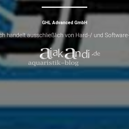
GHL Advanced GmbH
h handelt ausschließlich von Hard-/ und Software