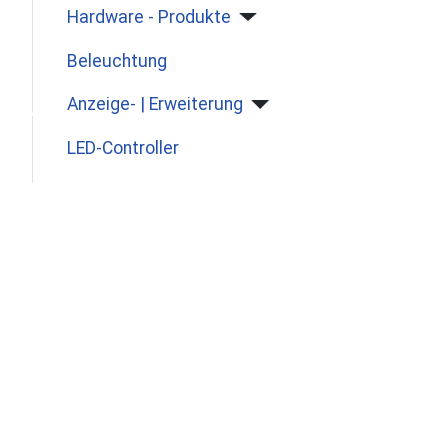
Hardware - Produkte
Beleuchtung
♿
Anzeige- | Erweiterung
LED-Controller
Schaltsteckdosen
Messtechnik
Software - Produkte
GHL - Webserver | App
Tools | Update | Sicherung
News | BA | Tricks