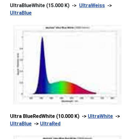
UltraBlueWhite (15.000 K) ->
UltraWeiss
->
UltraBlue
♿
Ultra BlueRedWhite (10.000 K) ->
UltraWhite
->
UltraBlue
->
UltraRed