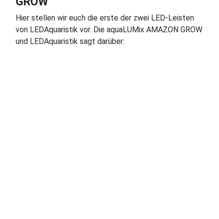
GROW
♿
Hier stellen wir euch die erste der zwei LED-Leisten
von LEDAquaristik vor. Die aquaLUMix AMAZON GROW
und LEDAquaristik sagt darüber:
Die Frage
nach der
besten
Farbwahl
stellt sich
mit der
aquaLUMix nicht mehr, denn wir haben diese
kompakten Leuchten auf Grundlage jahrelanger
Erfahrung bereits mit der optimalen
Lichtzusammenstellung ausgestattet. Wir bieten 4
fertig konfigurierte Leuchten für Süß- und