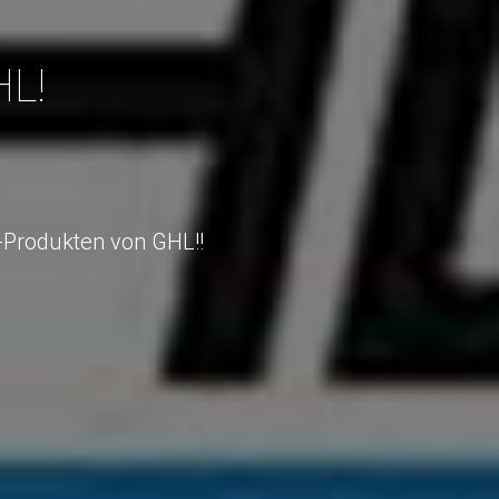
HL!
-Produkten von GHL!!