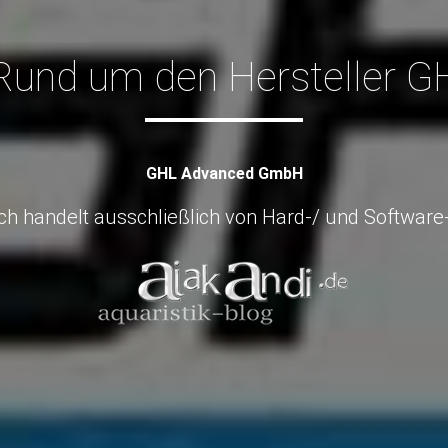
 Rund um den Hersteller G
GHL Advanced GmbH
h handelt ausschließlich von Hard-/ und Software