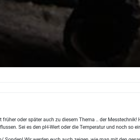
 früher oder später auch zu diesem Thema .. der Messtechnik! H
lussen. Sei es den pH-Wert oder die Temperatur und noch so eini
en/ Sonden! Wir werden euch auch zeigen, wie man mit den ges