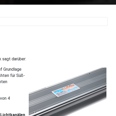
 sagt darüber:
uf Grundlage
chten für Süß-
hten
 von 4
 Lichtkanälen