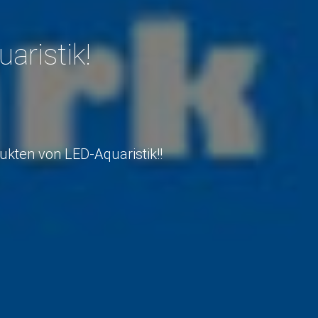
aristik!
kten von LED-Aquaristik!!